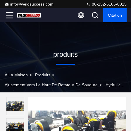
info@weldsuccess.com
86-152-6166-0915
Citation
produits
À La Maison
>
Produits
>
Ajustement Vers Le Haut De Rotateur De Soudure
>
Hydrulic
s'est adapté vers le haut du rouleau 60T de support de tuyau de
rotateur de soudure pour la soudure continue automatique de
cercle