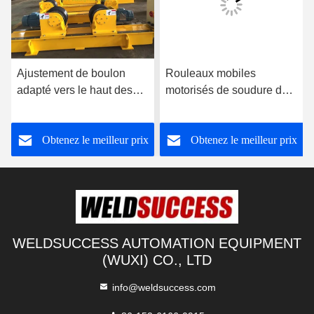
Ajustement de boulon
Rouleaux mobiles
su
adapté vers le haut des
motorisés de soudure de
de
rotateurs conventionnels
tuyau, rouleaux résistants
ré
de tuyau de rotateur de
du tuyau 120000lbs
pr
Obtenez le meilleur prix
Obtenez le meilleur prix
soudure pour la soudure
to
WELDSUCCESS AUTOMATION EQUIPMENT
(WUXI) CO., LTD
info@weldsuccess.com