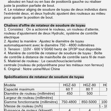
aboutez en haut ou en bas de position/à gauche ou réaliser
juste la position parfaite de bout.
4. Le rotateur aliging de soudure de tuyau de deux individus dans
l'extrémité deux, et deux hydrulic ajustent des rouleaux au milieu
pour ajuster la position de bout.
Chaînes d'offre de rotateur de soudure de tuyau
1. Consistez : On a actionné le rouleau, un rouleau d'attente,
rouleau d'ajustement de deux Hydrulic, système de contrôle
électrique
2. Ajustez la manière : Ajustez le diamètre de tuyau
automatiquement avec le diamètre 750 - 4800 millimètres
3. Tension : 110V - 600 V 50/60 hertz de 1P/3P tout disponible
4. Manière de contrôle de rotateur de soudure de tuyau : Boîte
de contrôle à distance de main/boîte de contrôle sans fil de main
5. Matériel de rouleau : Le caoutchouc/acier/unité
centrale (rouleau de polyuréthane pour les métaux non ferreux)
6. Original : Notre usine/Wuxi Chine
Spécifications de rotateur de soudure de tuyau
Modèle
HGZ-60
HGZ-80
HGZ
Capacité maximum
60 T
80 T
10
Diamètre de rouleau (millimètre)
450
500
5
Largeur de rouleau (millimètre)
1
Gamme fonctionnante (millimètre)
750-4800
850-5000
1000
Vitesse de rouleau (m/h)
1 - 10
Puissance de moteur (kilowatt)
4
4
5