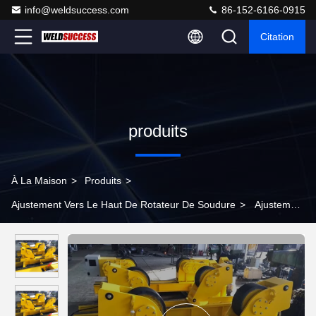
info@weldsuccess.com
86-152-6166-0915
Citation
produits
À La Maison
>
Produits
>
Ajustement Vers Le Haut De Rotateur De Soudure
>
Ajustement
hydraulique conventionnel jaune vers le haut de rotateur de
soudure pour le soudage bout à bout de tuyau