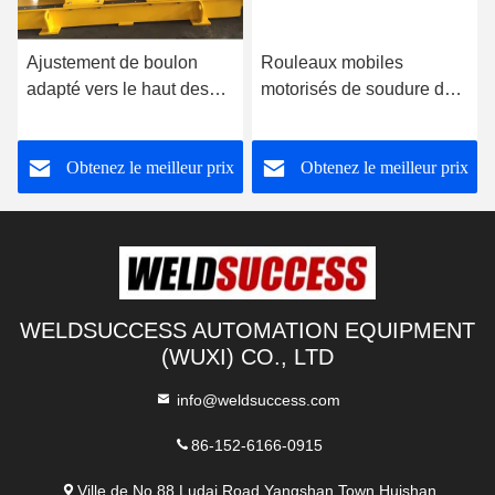
Ajustement de boulon
Rouleaux mobiles
su
adapté vers le haut des
motorisés de soudure de
de
rotateurs conventionnels
tuyau, rouleaux résistants
ré
de tuyau de rotateur de
du tuyau 120000lbs
pr
Obtenez le meilleur prix
Obtenez le meilleur prix
soudure pour la soudure
to
WELDSUCCESS AUTOMATION EQUIPMENT
(WUXI) CO., LTD
info@weldsuccess.com
86-152-6166-0915
Ville de No.88 Ludai Road.Yangshan Town.Huishan