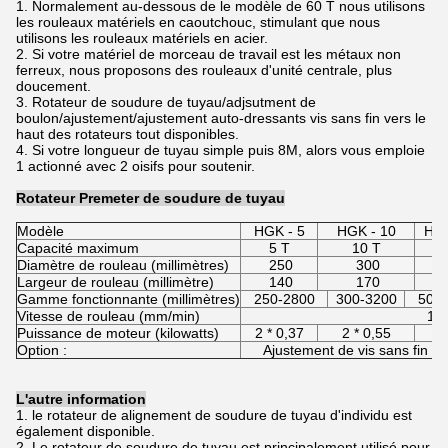
1. Normalement au-dessous de le modèle de 60 T nous utilisons
les rouleaux matériels en caoutchouc, stimulant que nous
utilisons les rouleaux matériels en acier.
2. Si votre matériel de morceau de travail est les métaux non
ferreux, nous proposons des rouleaux d'unité centrale, plus
doucement.
3. Rotateur de soudure de tuyau/adjsutment de
boulon/ajustement/ajustement auto-dressants vis sans fin vers le
haut des rotateurs tout disponibles.
4. Si votre longueur de tuyau simple puis 8M, alors vous emploie
1 actionné avec 2 oisifs pour soutenir.
Rotateur Premeter de soudure de tuyau
Modèle
HGK - 5
HGK - 10
HGK
Capacité maximum
5 T
10 T
2
Diamètre de rouleau (millimètres)
250
300
Largeur de rouleau (millimètre)
140
170
Gamme fonctionnante (millimètres)
250-2800
300-3200
500-
Vitesse de rouleau (mm/min)
1 -
Puissance de moteur (kilowatts)
2 * 0,37
2 * 0,55
2 
Option :
Ajustement de vis sans fin d
L'autre information
1. le rotateur de alignement de soudure de tuyau d'individu est
également disponible.
2. Le rotateur de soudure de tuyau est principalement utilisé pour