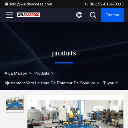
info@weldsuccess.com
86-152-6166-0915
Citation
produits
À La Maison
>
Produits
>
Ajustement Vers Le Haut De Rotateur De Soudure
>
Tuyau de
rotation d'ajustement de boulon adapté vers le haut du rotateur
de soudure pour le tuyau en métal non ferreux