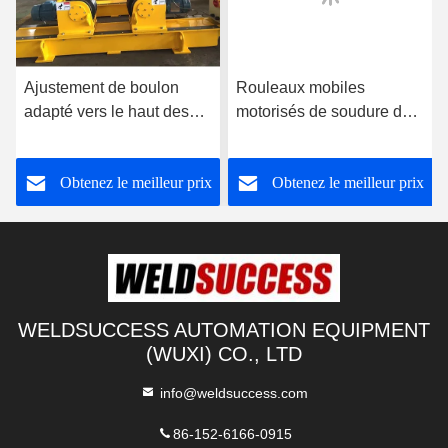
Ajustement de boulon
Rouleaux mobiles
su
adapté vers le haut des
motorisés de soudure de
de
rotateurs conventionnels
tuyau, rouleaux résistants
ré
de tuyau de rotateur de
du tuyau 120000lbs
pr
Obtenez le meilleur prix
Obtenez le meilleur prix
soudure pour la soudure
to
WELDSUCCESS AUTOMATION EQUIPMENT
(WUXI) CO., LTD
info@weldsuccess.com
86-152-6166-0915