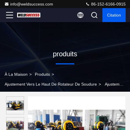
info@weldsuccess.com
86-152-6166-0915
Citation
produits
À La Maison
>
Produits
>
Ajustement Vers Le Haut De Rotateur De Soudure
>
Ajustement
automatique durable vers le haut de rotateur de soudure pour
l'ajustement de position de bout de tuyau