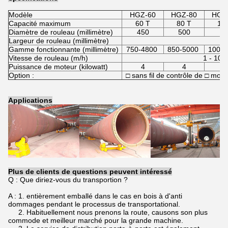
Modèle
HGZ-60
HGZ-80
HGZ
Capacité maximum
60 T
80 T
10
Diamètre de rouleau (millimètre)
450
500
5
Largeur de rouleau (millimètre)
1
Gamme fonctionnante (millimètre)
750-4800
850-5000
1000
Vitesse de rouleau (m/h)
1 - 10
Puissance de moteur (kilowatt)
4
4
5
Option :
□ sans fil de contrôle de □ mo
Applications
Plus de clients de questions peuvent intéressé
Q : Que diriez-vous du transportion ?
A : 1. entièrement emballé dans le cas en bois à d'anti
dommages pendant le processus de transportational.
2. Habituellement nous prenons la route, causons son plus
commode et meilleur marché pour la grande machine.