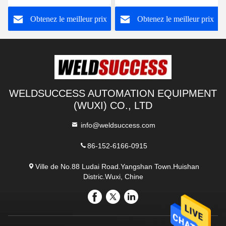
de tuyau de rotateur de
du tuyau 120000lbs
pr
Obtenez le meilleur prix
Obtenez le meilleur prix
soudure pour la soudure
to
WELDSUCCESS AUTOMATION EQUIPMENT
(WUXI) CO., LTD
info@weldsuccess.com
86-152-6166-0915
Ville de No.88 Ludai Road.Yangshan Town.Huishan
Distric.Wuxi, Chine