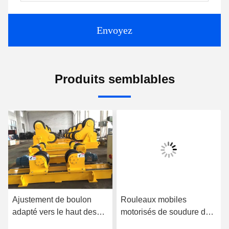
Envoyez
Produits semblables
Ajustement de boulon
Rouleaux mobiles
su
adapté vers le haut des
motorisés de soudure de
de
rotateurs conventionnels
tuyau, rouleaux résistants
ré