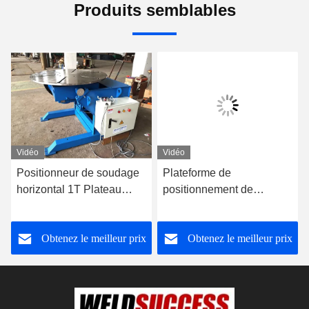
Produits semblables
Vidéo
Vidéo
Positionneur de soudage
Plateforme de
horizontal 1T Plateau
positionnement de
tournant Positionneur de
soudage horizontale 10T
soudage rotatif bleu
avec boîte de commande
Obtenez le meilleur prix
Obtenez le meilleur prix
manuelle