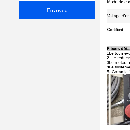
Mode de c
Envoyez
Voltage d'en
Certificat
Pièces déta
1Le tourne-d
2. Le réduct
3Le moteur d
4Le système 
5- Garantie 