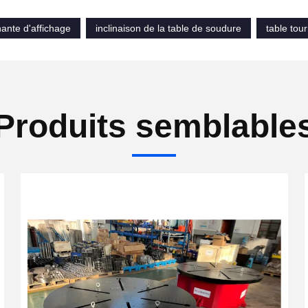
nante d'affichage
inclinaison de la table de soudure
table tou
Produits semblable