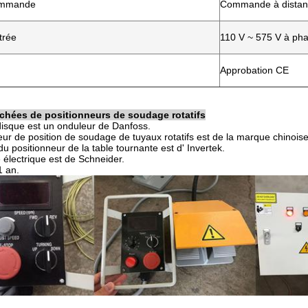
ommande
Commande à distanc
trée
110 V ~ 575 V à ph
Approbation CE
chées de positionneurs de soudage rotatifs
isque est un onduleur de Danfoss.
eur de position de soudage de tuyaux rotatifs est de la marque chinois
u positionneur de la table tournante est d' Invertek.
électrique est de Schneider.
1 an.