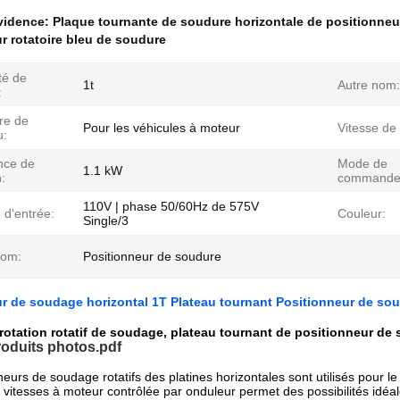
évidence:
Plaque tournante de soudure horizontale de positionneu
r rotatoire bleu de soudure
té de
1t
Autre nom:
:
re de
Pour les véhicules à moteur
Vitesse de 
u:
nce de
Mode de
1.1 kW
n:
commande
110V | phase 50/60Hz de 575V
 d'entrée:
Couleur:
Single/3
nom:
Positionneur de soudure
r de soudage horizontal 1T Plateau tournant Positionneur de sou
rotation rotatif de soudage, plateau tournant de positionneur 
roduits photos.pdf
neurs de soudage rotatifs des platines horizontales sont utilisés pour l
 vitesses à moteur contrôlée par onduleur permet des possibilités id