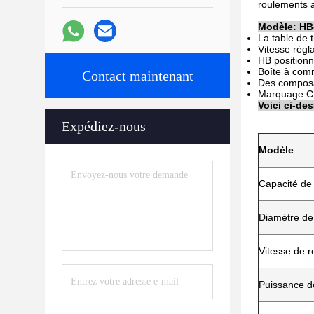
roulements a
Modèle: HB
La table de t
Vitesse régla
HB positionn
Boîte à com
Contact maintenant
Des composa
Marquage C
Voici ci-de
Expédiez-nous
Modèle
Capacité de
Diamètre de 
Vitesse de r
Puissance de