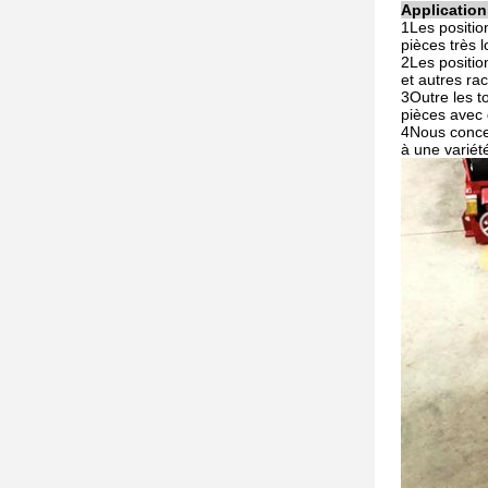
Application
1Les positio
pièces très 
2Les positio
et autres ra
3Outre les t
pièces avec
4Nous conce
à une variét