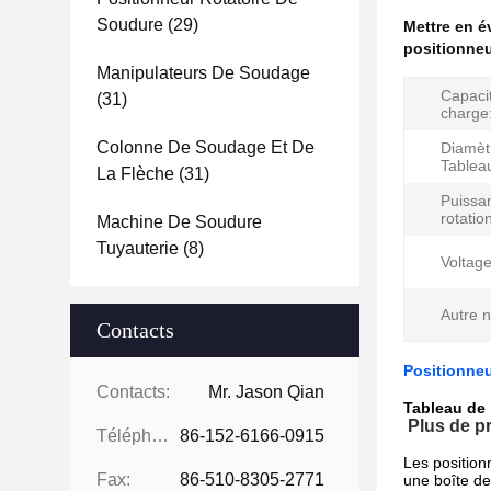
Soudure
(29)
Mettre en 
positionneu
Manipulateurs De Soudage
Capaci
(31)
charge
Colonne De Soudage Et De
Diamèt
Tablea
La Flèche
(31)
Puissa
rotatio
Machine De Soudure
Tuyauterie
(8)
Voltage
Autre 
Contacts
Positionneu
Contacts:
Mr. Jason Qian
Tableau de 
Plus de p
Téléphone:
86-152-6166-0915
Les position
Fax:
86-510-8305-2771
une boîte de