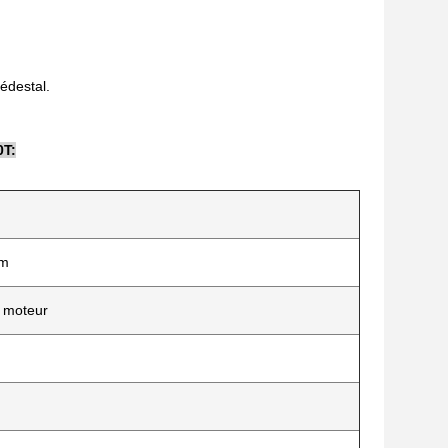
édestal.
0T:
um
à moteur