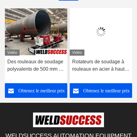
Vidéo
Vidéo
Des rouleaux de soudage
Rotateurs de soudage à
polyvalents de 500 mm à
rouleaux en acier à haute
3500 mm pour le soudage
capacité de charge pour
des réservoirs
soudage à l'aide de
Obtenez le meilleur prix
Obtenez le meilleur prix
réservoirs 60T
WELDSUCCESS AUTOMATION EQUIPMENT