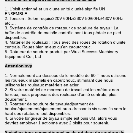
1. L'oisif actionné et un d'une unité d'unité signifie UN
ENSEMBLE.
2. Tension : Selon requis/220V 60Hz/380V 50/60Hz/480V 60Hz
etc….
3. Système de contrôle de rotateur de soudure de tuyau : La
boîte de contrôle de main/le contrôle sont tous pédale de pied
disponibles.
4. Matériel de rouleaux : Tous avec des roues de rotation d'unité
centrale. Roues bien mieux qu'en caoutchouc.
5. Rotateur de soudure produit par Wuxi Success Machinery
Equipment Co., Ltd
Attention svp
1. Normalement au-dessous de le modèle de 60 T nous utilisons
les rouleaux matériels en caoutchouc, stimulant que nous
utilisons les rouleaux matériels en acier.
2. Si votre matériel de morceau de travail est les métaux non
ferreux, nous proposons des rouleaux d'unité centrale, plus
doucement.
3. Rotateur de soudure de tuyau/adjsutment de
boulon/ajustement/ajustement auto-dressants vis sans fin vers le
haut des rotateurs tout disponibles.
4. Si votre longueur de tuyau simple est puis 8M, alors vous
devriez employer 1 actionné avec 2 oisifs pour soutenir.
Spécifications conventionnelles de rotateur de soudure de