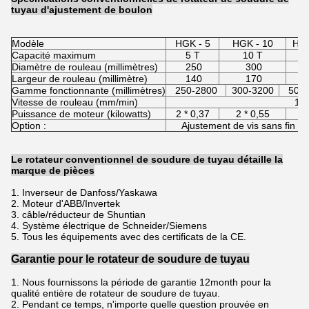
tuyau d'ajustement de boulon
Modèle
HGK - 5
HGK - 10
HGK
Capacité maximum
5 T
10 T
2
Diamètre de rouleau (millimètres)
250
300
Largeur de rouleau (millimètre)
140
170
Gamme fonctionnante (millimètres)
250-2800
300-3200
500-
Vitesse de rouleau (mm/min)
1 -
Puissance de moteur (kilowatts)
2 * 0,37
2 * 0,55
2 
Option :
Ajustement de vis sans fin d
Le rotateur conventionnel de soudure de tuyau détaille la
marque de pièces
1. Inverseur de Danfoss/Yaskawa
2. Moteur d'ABB/Invertek
3. câble/réducteur de Shuntian
4. Système électrique de Schneider/Siemens
5. Tous les équipements avec des certificats de la CE.
Garantie pour le rotateur de soudure de tuyau
1.
Nous fournissons la période de garantie 12month pour la
qualité entière de rotateur de soudure de tuyau.
2.
Pendant ce temps, n'importe quelle question prouvée en