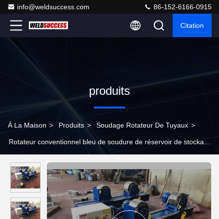
info@weldsuccess.com
86-152-6166-0915
Citation
produits
À La Maison
>
Produits
>
Soudage Rotateur De Tuyaux
>
Rotateur conventionnel bleu de soudure de réservoir de stockage
de pétrole, capacité des rouleaux de rotation de récipients à
pression 10T