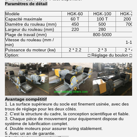
Paramètres de détail
Modèle
HGK-60
HGK-100
HGK-20
Capacité maximale
60 T
100 T
200 T
Diamètre du rouleau (mm)
450
500
700
Largeur du rouleau (mm)
220
280
Plage de travail (mm)
800-5000
Vitesse du rouleau (mm /
1-10
min)
Puissance du moteur (kw)
2 * 2.2
2 * 3
2 * 4
Option:
□ Réglage du boulon □ Ré
Avantage compétitif
1. La surface supérieure du socle est finement usinée, avec des
trous de réglage pour les deux côtés.
2. C'est la structure du cadre, la conception scientifique et fiable.
3. Chaque pièce de mouvement pour équipement dispose du
système de lubrification complet.
4. Double moteurs pour assurer turing stablement.
5. Avec un an de garantie.