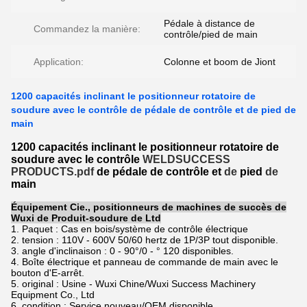
Pédale à distance de
Commandez la manière:
contrôle/pied de main
Application:
Colonne et boom de Jiont
1200 capacités inclinant le positionneur rotatoire de
soudure avec le contrôle de pédale de contrôle et de pied de
main
1200 capacités inclinant le positionneur rotatoire de
soudure avec le contrôle
WELDSUCCESS
PRODUCTS.pdf
de pédale de contrôle et
de
pied
de
main
Équipement Cie., positionneurs de machines de succès de
Wuxi de Produit-soudure de Ltd
1. Paquet : Cas en bois/système de contrôle électrique
2. tension : 110V - 600V 50/60 hertz de 1P/3P tout disponible.
3. angle d'inclinaison : 0 - 90°/0 - ° 120 disponibles.
4. Boîte électrique et panneau de commande de main avec le
bouton d'E-arrêt.
5. original : Usine - Wuxi Chine/Wuxi Success Machinery
Equipment Co., Ltd
6. condition : Service nouveau/OEM disponible.