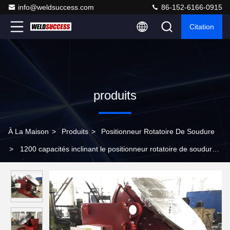
info@weldsuccess.com
86-152-6166-0915
Citation
produits
À La Maison
>
Produits
>
Positionneur Rotatoire De Soudure
>
1200 capacités inclinant le positionneur rotatoire de soudure
avec le contrôle de pédale de contrôle et de pied de main