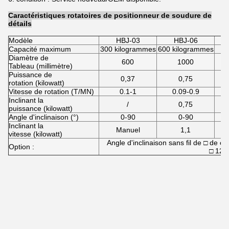
Caractéristiques rotatoires de positionneur de soudure de
détails
Modèle
HBJ-03
HBJ-06
H
Capacité maximum
300 kilogrammes
600 kilogrammes
Diamètre de
600
1000
Tableau (millimètre)
Puissance de
0,37
0,75
rotation (kilowatt)
Vitesse de rotation (T/MN)
0.1-1
0.09-0.9
Inclinant la
/
0,75
puissance (kilowatt)
Angle d'inclinaison (°)
0-90
0-90
Inclinant la
Manuel
1,1
vitesse (kilowatt)
Angle d'inclinaison sans fil de □ de c
Option :
□ 120