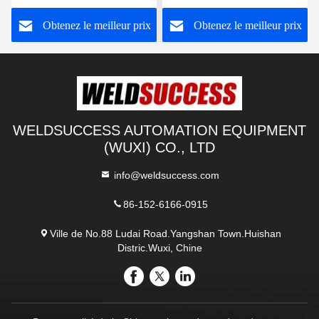
besoins du client par
Obtenez le meilleur prix
Obtenez le meilleur prix
Tableau horizontal de tour
de soudure
WELDSUCCESS AUTOMATION EQUIPMENT
(WUXI) CO., LTD
info@weldsuccess.com
86-152-6166-0915
Ville de No.88 Ludai Road.Yangshan Town.Huishan
Distric.Wuxi, Chine