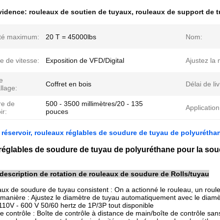
évidence:
rouleaux de soutien de tuyaux
,
rouleaux de support de 
té maximum:
20 T = 45000lbs
Nom:
e de vitesse:
Exposition de VFD/Digital
Ajustez la
e
Coffret en bois
Délai de li
llage:
re de
500 - 3500 millimètres/20 - 135
Application
ir:
pouces
réservoir, rouleaux réglables de soudure de tuyau de polyurétha
églables de soudure de tuyau de polyuréthane pour la soud
description de rotation de rouleaux de soudure de Rolls/tuyau
aux de soudure de tuyau consistent : On a actionné le rouleau, un roule
a manière : Ajustez le diamètre de tuyau automatiquement avec le diam
 110V - 600 V 50/60 hertz de 1P/3P tout disponible
e contrôle : Boîte de contrôle à distance de main/boîte de contrôle sans