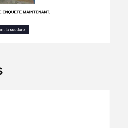
RE ENQUÊTE MAINTENANT.
ient la soudure
s