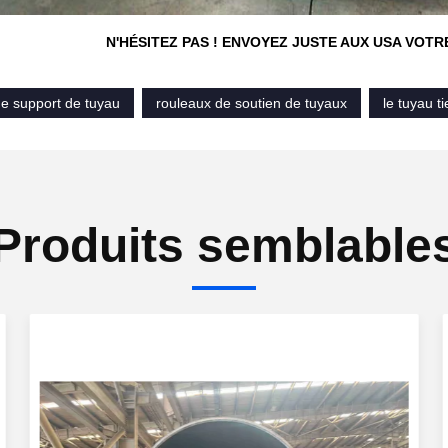
N'HÉSITEZ PAS ! ENVOYEZ JUSTE AUX USA VOT
de support de tuyau
rouleaux de soutien de tuyaux
le tuyau t
Produits semblable