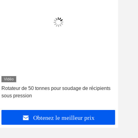
Vidéo
Vid
Rotateur de 50 tonnes pour soudage de récipients
Rota
sous pression
de v
péd
Obtenez le meilleur prix