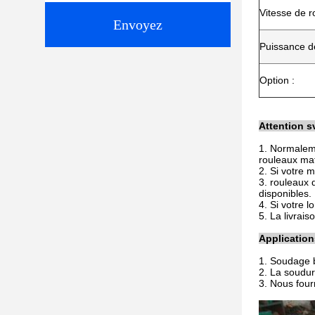
Vitesse de r
Envoyez
Puissance de
Option :
Attention s
1. Normaleme
rouleaux mat
2. Si votre 
3. rouleaux 
disponibles.
4. Si votre 
5.
La livrais
Application
1. Soudage b
2. La soudu
3. Nous four