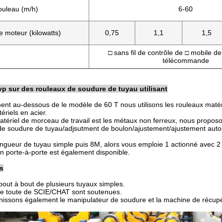
ouleau (m/h)
6-60
 moteur (kilowatts)
0,75
1,1
1,5
□ sans fil de contrôle de □ mobile d
télécommande
vp sur des rouleaux de soudure de tuyau utilisant
nt au-dessous de le modèle de 60 T nous utilisons les rouleaux matéri
ériels en acier.
matériel de morceau de travail est les métaux non ferreux, nous proposo
de soudure de tuyau/adjsutment de boulon/ajustement/ajustement auto-dr
longueur de tuyau simple puis 8M, alors vous emploie 1 actionné avec 2 o
on porte-à-porte est également disponible.
s
out à bout de plusieurs tuyaux simples.
re toute de SCIE/CHAT sont soutenues.
nissons également le manipulateur de soudure et la machine de récupér