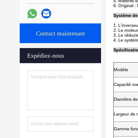
5. Matériel 
6. Original 
Système de 
1. L'inverse
2. Le moteur
Contact maintenant
3. Le réduct
4. Le systèm
Spécificati
Expédiez-nous
Modèle
Capacité m
Diamètre de 
Largeur de r
Gamme fonct