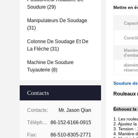
Soudure
(29)
Mettre en 
Manipulateurs De Soudage
Capaci
(31)
Contrôl
Colonne De Soudage Et De
La Flèche
(31)
Manièr
d'emba
Machine De Soudure
diamèt
Tuyauterie
(8)
réservo
Soudure de 
Contacts
Rouleaux r
Échouez la 
Contacts:
Mr. Jason Qian
1. Les roule
Téléphone:
86-152-6166-0915
2. Ajustez l
3. Tension :
4. Manière d
Fax:
86-510-8305-2771