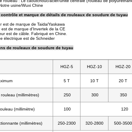
de rouleau : Le caoutchouc/acier/unité centrale (rouleau de polyurétha
: Notre usine/Wuxi Chine
contrôle et marque de détails de rouleaux de soudure de tuyau
ur est de marque de Taida/Yaskawa
 est de marque d'Invertek de la CE
eur est de câble. Fabriqué en Chine.
e électrique est de Schneider
ons de rouleaux de soudure de tuyau
HGZ-5
HGZ-10
HGZ-20
aximum
5 T
10 T
20 T
rouleau (millimètres)
250
300
350
ouleau (millimètre)
100
120
ionnante (millimètres)
250-2300
320-2800
500-3500