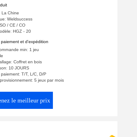
n ferreux
duit
: La Chine
ue: Weldsuccess
 ISO / CE / CO
dèle: HGZ - 20
 paiement et d'expédition
commande min: 1 jeu
le
llage: Coffret en bois
aison: 10 JOURS
 paiement: T/T, L/C, D/P
provisionnement: 5 jeux par mois
nez le meilleur prix