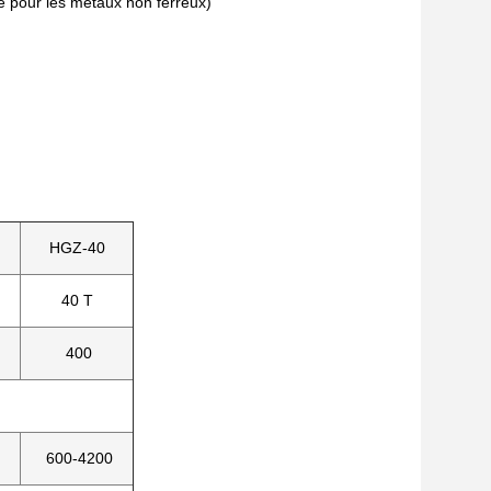
ne pour les métaux non ferreux)
HGZ-40
40 T
400
600-4200