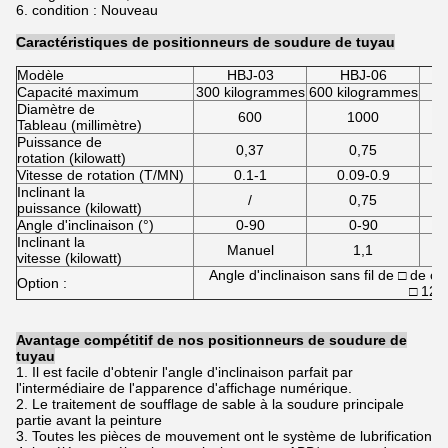
6. condition : Nouveau
Caractéristiques de positionneurs de soudure de tuyau
Modèle
HBJ-03
HBJ-06
H
Capacité maximum
300 kilogrammes
600 kilogrammes
Diamètre de
600
1000
Tableau (millimètre)
Puissance de
0,37
0,75
rotation (kilowatt)
Vitesse de rotation (T/MN)
0.1-1
0.09-0.9
Inclinant la
/
0,75
puissance (kilowatt)
Angle d'inclinaison (°)
0-90
0-90
Inclinant la
Manuel
1,1
vitesse (kilowatt)
Angle d'inclinaison sans fil de □ de c
Option :
□ 120
Avantage compétitif de nos positionneurs de soudure de
tuyau
1. Il est facile d'obtenir l'angle d'inclinaison parfait par
l'intermédiaire de l'apparence d'affichage numérique.
2. Le traitement de soufflage de sable à la soudure principale
partie avant la peinture
3. Toutes les pièces de mouvement ont le système de lubrification