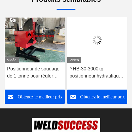
Vidéo
Vidéo
Positionneur de soudage
YHB-30-3000kg
de 1 tonne pour régler
positionneur hydraulique
manuellement la hauteur
à 3 axes avec système de
du boulon
commande électrique
Obtenez le meilleur prix
Obtenez le meilleur prix