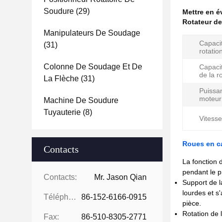
Soudure
(29)
Mettre en 
Rotateur d
Manipulateurs De Soudage
Capaci
(31)
rotatio
Colonne De Soudage Et De
Capaci
de la r
La Flèche
(31)
Puissa
moteur
Machine De Soudure
Tuyauterie
(8)
Vitesse
Roues en c
Contacts
La fonction 
pendant le 
Contacts:
Mr. Jason Qian
Support de l
lourdes et s
Téléphone:
86-152-6166-0915
pièce.
Rotation de 
Fax:
86-510-8305-2771