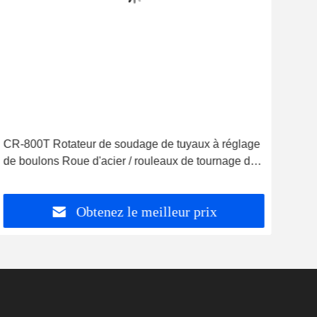
Vid
CR-800T Rotateur de soudage de tuyaux à réglage
Com
de boulons Roue d'acier / rouleaux de tournage de
CR-6
réservoirs
rése
Obtenez le meilleur prix