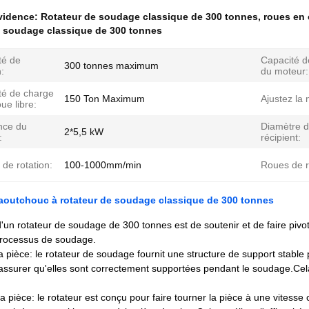
évidence:
Rotateur de soudage classique de 300 tonnes
,
roues en 
e soudage classique de 300 tonnes
té de
Capacité d
300 tonnes maximum
n:
du moteur:
té de charge
150 Ton Maximum
Ajustez la
oue libre:
nce du
Diamètre 
2*5,5 kW
:
récipient:
 de rotation:
100-1000mm/min
Roues de r
aoutchouc à rotateur de soudage classique de 300 tonnes
d'un rotateur de soudage de 300 tonnes est de soutenir et de faire pivote
processus de soudage.
a pièce: le rotateur de soudage fournit une structure de support stable p
'assurer qu'elles sont correctement supportées pendant le soudage.Cela
la pièce: le rotateur est conçu pour faire tourner la pièce à une vitesse