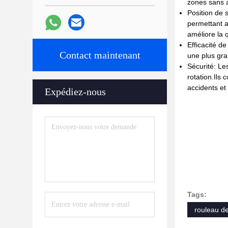
zones sans a
Position de 
permettant a
améliore la 
Efficacité d
Contact maintenant
une plus gra
Sécurité: Le
rotation.Ils
accidents et 
Expédiez-nous
Tags:
rouleau d