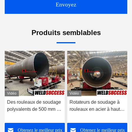
Envoyez
Produits semblables
Vidéo
Vidéo
Des rouleaux de soudage
Rotateurs de soudage à
polyvalents de 500 mm à
rouleaux en acier à haute
3500 mm pour le soudage
capacité de charge pour
des réservoirs
soudage à l'aide de
Obtenez le meilleur prix
Obtenez le meilleur prix
réservoirs 60T