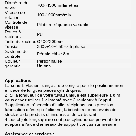
Diamètre du
700~4500 millimètres
navire
Vitesse de
100-1000mm/min
rotation
Contrôle de
Pilote à fréquence variable
vitesse
Roues à
PU
rouleaux
Taille du rouleau
Ø400*200mm
Tension
380v±10% 50Hz triphasé
Système de
Pédale câble 8m
contrôle
Couleur
Personnalisé
garantie
Un ans
Applications:
La série 1.Medium range a été conçue pour le positionnement
efficace de longues pièces cylindriques.
2. Si la longueur de votre tuyau unique est supérieure à 8 m,
vous devez utiliser 1 alimenté avec 2 rouleaux à l'appui.
3.application: réservoirs d'huile, récipients sous pression,
fabrication d'énergie éolienne, fabrication de réservoirs de
stockage de produits chimiques et de carburant.
4.Les objets longs qui ne sont pas cylindriques peuvent être
adaptés à l'aide d'anneaux de support conçus sur mesure.
Assistance et services :