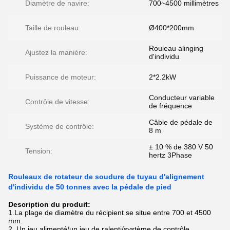
Diamètre de navire:
700~4500 millimètres
Taille de rouleau:
Ø400*200mm
Rouleau alinging
Ajustez la manière:
d'individu
Puissance de moteur:
2*2.2kW
Conducteur variable
Contrôle de vitesse:
de fréquence
Câble de pédale de
Système de contrôle:
8 m
± 10 % de 380 V 50
Tension:
hertz 3Phase
Rouleaux de rotateur de soudure de tuyau d'alignement
d'individu de 50 tonnes avec la pédale de pied
Description du produit:
1.La plage de diamètre du récipient se situe entre 700 et 4500
mm.
2. Un jeu alimenté/un jeu de ralenti/système de contrôle