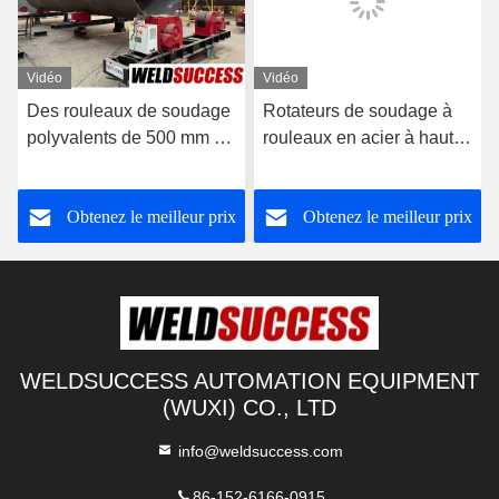
Vidéo
Vidéo
Des rouleaux de soudage
Rotateurs de soudage à
polyvalents de 500 mm à
rouleaux en acier à haute
3500 mm pour le soudage
capacité de charge pour
des réservoirs
soudage à l'aide de
Obtenez le meilleur prix
Obtenez le meilleur prix
réservoirs 60T
WELDSUCCESS AUTOMATION EQUIPMENT
(WUXI) CO., LTD
info@weldsuccess.com
86-152-6166-0915