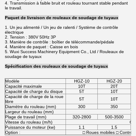
4. Transmission à faible bruit et rouleau tournant stable pendant
le travail.
Paquet de livraison de rouleaux de soudage de tuyaux
1. Un jeu alimenté / Un jeu de ralenti / Système de contrôle
électrique
2. Tension : 380V 50Hz 3P
3. Manière de contrôle : boîtier de télécommande/pédale
4. Manière de paquet : Caisse en bois
5. Wuxi Success Machinery Equipment Co., Ltd / Rouleaux de
soudage de tuyaux
Spécification des rouleaux de soudage de tuyaux
Modèle
HGZ-10
HGZ-20
Capacité maximale
10T
20T
Capacité de charge du disque
5T
10T
Capacité de charge de la roue
5T
10T
libre
Diamètre du rouleau (mm)
300
350
Largeur du rouleau (mm)
12
Plage de travail (mm)
320-2800
500-3500
Vitesse du rouleau (m/h)
6-
Puissance du moteur (kw)
1.1
1.5
Option :
□ Roues mobiles □ Contrôle