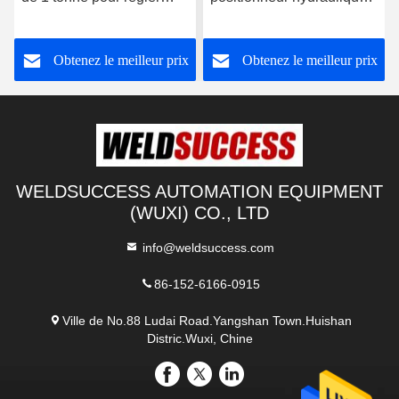
manuellement la hauteur
à 3 axes avec système de
du boulon
commande électrique
Obtenez le meilleur prix
Obtenez le meilleur prix
WELDSUCCESS AUTOMATION EQUIPMENT
(WUXI) CO., LTD
info@weldsuccess.com
86-152-6166-0915
Ville de No.88 Ludai Road.Yangshan Town.Huishan
Distric.Wuxi, Chine