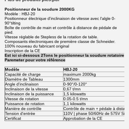
Positionneur de la soudure 2000KG
Modèle : HBJ-20
Positionneur électrique d'inclinaison de vitesse avec l'algle 0-
90°tilting
Boîte de contrôle de main et contrôle à distance de pédale de
pied.
Vitesse réglable de Stepless de la rotation de table.
Composants électroniques de première classe de Schneider.
100% nouveau du fabricant original
Inscription de la CE
Est ici ci-dessous 2Tons le positionneur la soudure rotatoire
Paremeter pour votre référence
Modèle
HBJ-20
Capacité de charge
maximum 2000kg
Diamètre de Tableau
1300mm
Angle d'inclinaison
0-90°/0-120°
Inclinaison de la vitesse
0,67 t/mn
Inclinaison de la puissance
1,5 kilowatts
Vitesse de rotation
0.05-0.5 t/mn
Puissance de rotation
1,1 kilowatts
Manière de contrôle
Contrôle de main + pédale à distan
Tension d'entrée
110V | phase 50/60Hz de 575V Sing
Certificat
Approbation de la CE