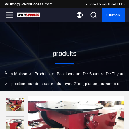
info@weldsuccess.com
86-152-6166-0915
Citation
produits
À La Maison
>
Produits
>
Positionneurs De Soudure De Tuyau
>
positionneur de soudure du tuyau 2Ton, plaque tournante de
positionneur de soudure automatique avec la boîte de contrôle
de main et pédale de pied