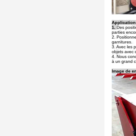
Application
1.
Des posit
parties enco
2. Positionn
garnitures.
3. Avec les 
objets avec
4. Nous conc
à un grand c
Image de e