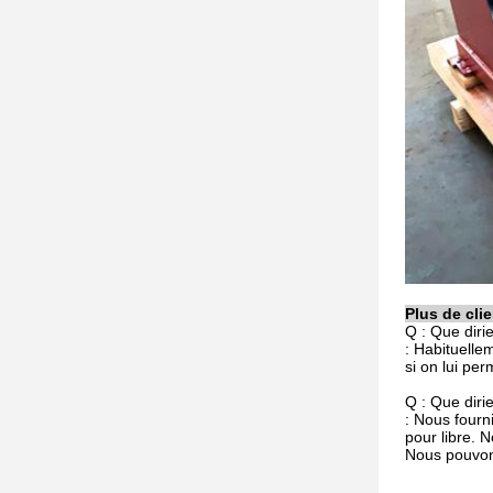
Plus de cli
Q : Que diri
: Habituelle
si on lui pe
Q : Que diri
: Nous fourn
pour libre. 
Nous pouvons 