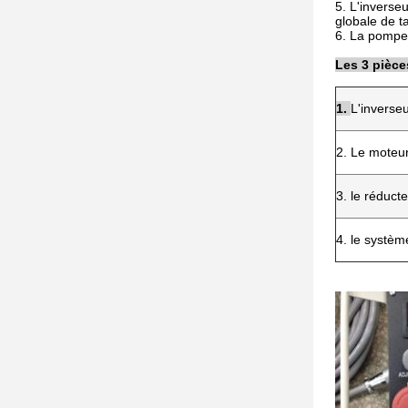
5. L'inverseu
globale de 
6. La pompe 
Les 3 pièce
1.
L'inverse
2. Le moteur
3. le réduct
4. le systèm