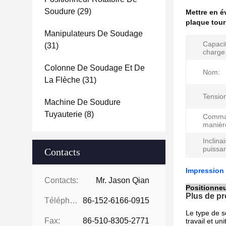
Soudure
(29)
Mettre en 
plaque tour
Manipulateurs De Soudage
Capaci
(31)
charge
Colonne De Soudage Et De
Nom:
La Flèche
(31)
Tension
Machine De Soudure
Tuyauterie
(8)
Comma
manièr
Inclina
puissa
Contacts
Impression 
Contacts:
Mr. Jason Qian
Positionneu
Plus de pr
Téléphone:
86-152-6166-0915
Le type de s
Fax:
86-510-8305-2771
travail et un