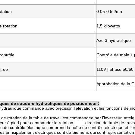
otation
0.05-0.5 t/mn
 rotation
1,5 kilowatts
Axe 3 hydraulique
contrôle
Contrôle de main + 
trée
110V | phase 50/60
Approbation de la 
iques de soudure hydrauliques de positionneur :
 hydraulique commande avec précision l'élévation et les fonctions de in
 de rotation de la table de travail est commandée par l'inverseur, attei
pteur à pied pour commander la rotation direction de table de travai
e de contrôle électrique comprend la boîte de contrôle électrique et 
es principalement électriques sont de Siemens qui sont représentation 