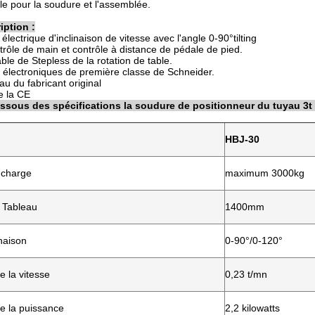
ale pour la soudure et l'assemblée.
iption :
électrique d'inclinaison de vitesse avec l'angle 0-90°tilting
trôle de main et contrôle à distance de pédale de pied.
ble de Stepless de la rotation de table.
électroniques de première classe de Schneider.
 du fabricant original
e la CE
dessous des spécifications la soudure de positionneur du tuyau 3t
HBJ-30
 charge
maximum 3000kg
 Tableau
1400mm
inaison
0-90°/0-120°
e la vitesse
0,23 t/mn
de la puissance
2,2 kilowatts