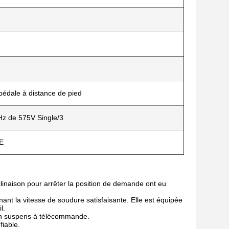
pédale à distance de pied
Hz de 575V Single/3
CE
clinaison pour arrêter la position de demande ont eu
gnant la vitesse de soudure satisfaisante. Elle est équipée
l.
l'en suspens à télécommande.
fiable.