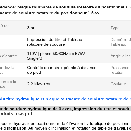
évidence:
plaque tournante de soudure rotatoire du positionneur 3
nante de soudure rotatoire du positionneur 1.5kw
té de
3ton
Type:
:
Impression du titre et Tableau
Diamètre 
rotatoire de soudure
Tableau:
110V | phase 50/60Hz de 575V
 d'entrée:
Angle d'inc
Single/3
ndez la
Contrôle de main + pédale à distance
Puissance
e:
de pied
rotation:
ison de la
2,2 kilowatts
Couleur:
nce:
du titre hydraulique et plaque tournante de soudure rotatoire de
r de soudure hydraulique de 3 axes, impression du titre et soudu
oduits pics.pdf
oudure hydraulique positionneur de élévation hydraulique de positionn
ité d'inclinaison. Au moyen d'inclinaison et rotation de table de travail, l'