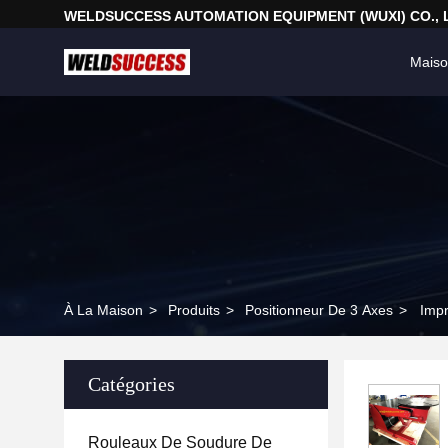
WELDSUCCESS AUTOMATION EQUIPMENT (WUXI) CO., 
Mais
À La Maison
>
Produits
>
Positionneur De 3 Axes
>
Impr
Catégories
Rouleaux De Soudure De