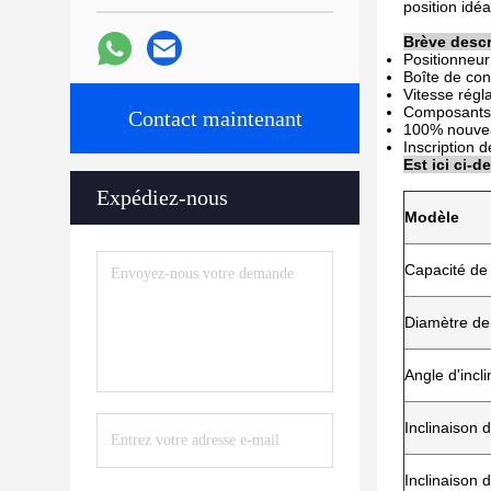
position idé
Brève descr
Positionneur 
Boîte de con
Vitesse régla
Composants 
Contact maintenant
100% nouveau
Inscription d
Est ici ci-
Expédiez-nous
Modèle
Capacité de
Diamètre de
Angle d'incl
Inclinaison d
Inclinaison 