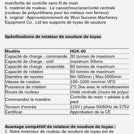
main/boîte de contrôle sans fil de main
5. matériel de rouleau : Le caoutchouc/acier/unité centrale
(rouleau de polyuréthane pour les métaux non ferreux)
6. original : Approvisionnement de Wuxi Success Machinery
Equipment Co., Ltd les supports de tuyau de soudure
Spécifications de rotateur de soudure de tuyau
Modèle
HGK-60
Capacité de charge - commande
30 tonnes de maximum
Capacité de charge - oisif
maximum 30tons
Capacité de charge - ensemble
60 tonnes de maximum
Capacité de rotation
60 tonnes de maximum
Diamètre de navires
Mn 500mm | Max.5000mm
Vitesse de rotation
100~1000 mm/min VFD
Puissance de rotation
2*2.2kw avec le refroidissement d
Roues de rouleau
Unité centrale (roues de polyurét
Contrôle de main + pédale à dist
Commandez la manière
pied
Tension d'entrée
110V | phase 50/60Hz de 575V Si
Certificat
Approbation de la CE
Avantage compétitif de rotateur de soudure de tuyau :
1. Notre inverseur de rouleau de soudure de tuyau est de