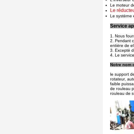
Le moteur de
Le réducte
Le système é
Service ap
1. Nous four
2. Pendant c
entière de el
3. Excepté de
4. Le servic
Notre nom d
le support d
rotateur, au
faible puiss
de rouleau p
rouleau de s