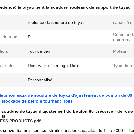
évidence:
le tuyau tient la soudure
,
rouleaux de support de tuyau
rouleaux de soudure de tuyau
capacité d
Commande
l de roue:
PU
manière:
tion:
Tour de vent
Moteur:
 produit:
Réservoir + Turning + Rolls
Type de ro
:
Personnalisé
leur rouleaux de soudure de tuyau d'ajustement de boulon de 60 t
e stockage de pétrole tournant Rolls
 soudure de tuyau d'ajustement du boulon 60T, réservoir de roue d
lls
ESS PRODUCTS.pdf
s conventionnels sont construits dans les capacités de 1T à 2000T. Il o