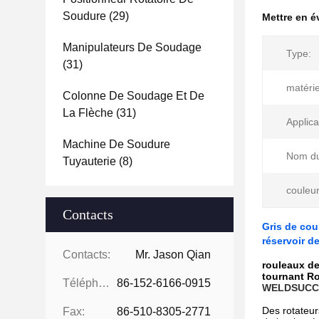
Soudure
(29)
Mettre en 
Manipulateurs De Soudage
Type:
(31)
matérie
Colonne De Soudage Et De
La Flèche
(31)
Applica
Machine De Soudure
Nom du
Tuyauterie
(8)
couleur
Contacts
Gris de cou
réservoir d
Contacts:
Mr. Jason Qian
rouleaux de
tournant Ro
Téléphone:
86-152-6166-0915
WELDSUCC
Des rotateur
Fax:
86-510-8305-2771