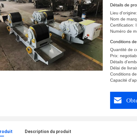
roue d'un
Détails de pro
pétrole to
Lieu d'origin
Nom de marq
Certification:
Numéro de m
Conditions de
Quantité de 
Prix: negotiab
Détails d'emba
Délai de livr
Conditions de
Capacité d'ap
Obte
produit
Description du produit