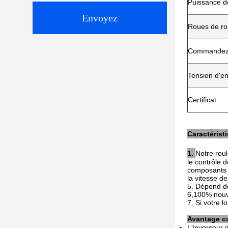
Puissance de
Envoyez
Roues de ro
Commandez 
Tension d'en
Certificat
1. 
Notre rou
le contrôle d
composants 3
la vitesse d
5. Dépend de
6,100% nouv
7. Si votre 
Avantage co
L'inverseur 