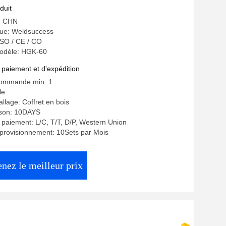
ité centrale de réservoir de stockage de
duit
urnant Rolls
e: CHN
ue: Weldsuccess
 ISO / CE / CO
odèle: HGK-60
 paiement et d'expédition
commande min: 1
le
llage: Coffret en bois
aison: 10DAYS
 paiement: L/C, T/T, D/P, Western Union
provisionnement: 10Sets par Mois
nez le meilleur prix