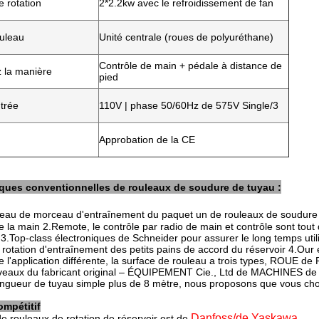
 rotation
2*2.2kw avec le refroidissement de fan
uleau
Unité centrale (roues de polyuréthane)
Contrôle de main + pédale à distance de
la manière
pied
trée
110V | phase 50/60Hz de 575V Single/3
Approbation de la CE
leau de morceau d'entraînement du paquet un de rouleaux de soudure e
e la main 2.Remote, le contrôle par radio de main et contrôle sont tout 
.Top-class électroniques de Schneider pour assurer le long temps utilisa
e rotation d'entraînement des petits pains de accord du réservoir 4.Our 
 l'application différente, la surface de rouleau a trois types, ROUE 
eaux du fabricant original – ÉQUIPEMENT Cie., Ltd de MACHINES d
longueur de tuyau simple plus de 8 mètre, nous proposons que vous choi
mpétitif
Danfoss/de Yaskawa.
de rouleaux de rotation de réservoir est de