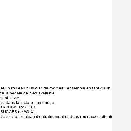
t un rouleau plus oisif de morceau ensemble en tant qu'un ensemble 
de la pédale de pied avaialble.

nt la vie.

est dans la lecture numérique.

de PU/RUBBER/STEEL.

e SUCCÈS de WUXI.

sissiez un rouleau d'entraînement et deux rouleaux d'attente pour sout