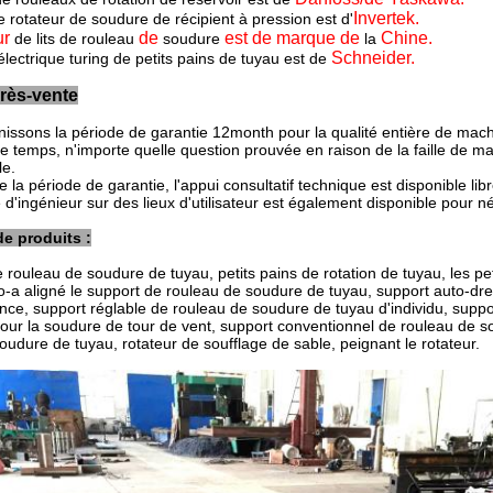
Invertek.
 rotateur de soudure de récipient à pression est d'
ur
de
est de
marque de
Chine.
de lits de rouleau
soudure
la
Schneider.
lectrique turing de petits pains de tuyau est de
rès-vente
nissons la période de garantie 12month pour la qualité entière de mach
e temps, n'importe quelle question prouvée en raison de la faille de m
le.
 la période de garantie, l'appui consultatif technique est disponible libr
e d'ingénieur sur des lieux d'utilisateur est également disponible pour n
e produits :
e rouleau de soudure de tuyau, petits pains de rotation de tuyau, les pe
to-a aligné le support de rouleau de soudure de tuyau, support auto-d
ance, support réglable de rouleau de soudure de tuyau d'individu, suppor
our la soudure de tour de vent, support conventionnel de rouleau de s
oudure de tuyau, rotateur de soufflage de sable, peignant le rotateur.