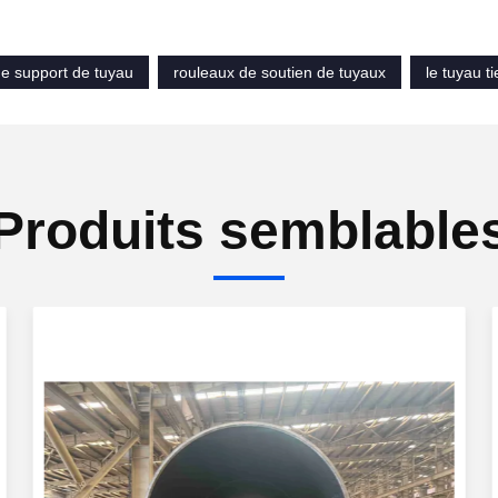
de support de tuyau
rouleaux de soutien de tuyaux
le tuyau t
Produits semblable